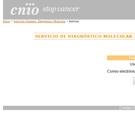
Inicio
>
Servicios Externos: Diagnóstico Molecular
> Servicio
For
Us
Correo electróni
Cointec i